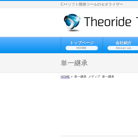
C++ソフト開発ツールのセオライザー
トップページ
会社紹介
HOME
About us
単一継承
HOME
»
単一継承
メディア
単一継承