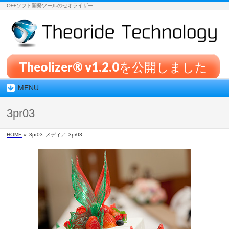
C++ソフト開発ツールのセオライザー
Theolizer® v1.2.0を公開しました
MENU
3pr03
HOME
»
3pr03
メディア
3pr03