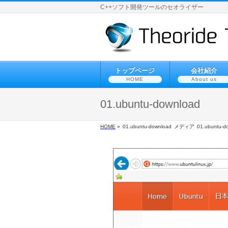
C++ソフト開発ツールのセオライザー
トップページ
会社紹介
HOME
About us
01.ubuntu-download
HOME
»
01.ubuntu-download
メディア
01.ubuntu-d