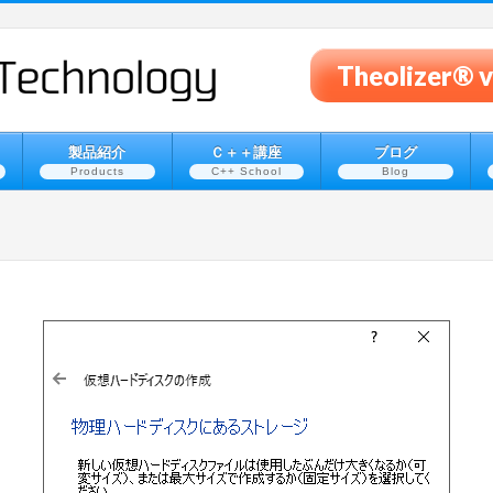
Theolizer
製品紹介
Ｃ＋＋講座
ブログ
Products
C++ School
Blog