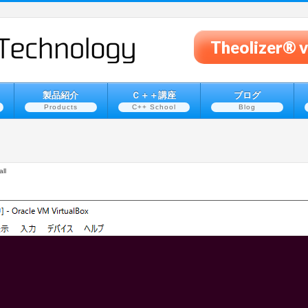
Theolizer
製品紹介
Ｃ＋＋講座
ブログ
Products
C++ School
Blog
ll