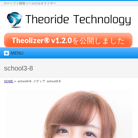
C++ソフト開発ツールのセオライザー
Theolizer® v1.2.0を公開しました
MENU
school3-8
HOME
»
school3-8
メディア
school3-8