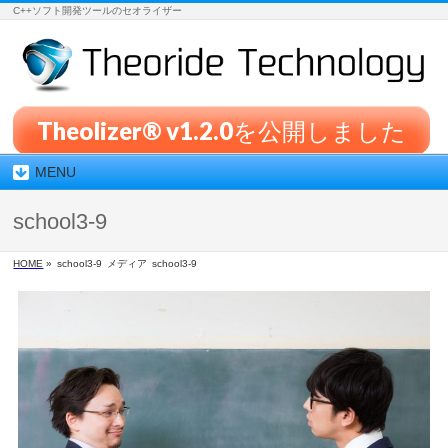
C++ソフト開発ツールのセオライザー
Theolizer® v1.2.0を公開しました
MENU
school3-9
HOME
»
school3-9
メディア
school3-9