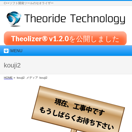
C++ソフト開発ツールのセオライザー
Theolizer® v1.2.0を公開しました
MENU
kouji2
HOME
»
kouji2
メディア
kouji2