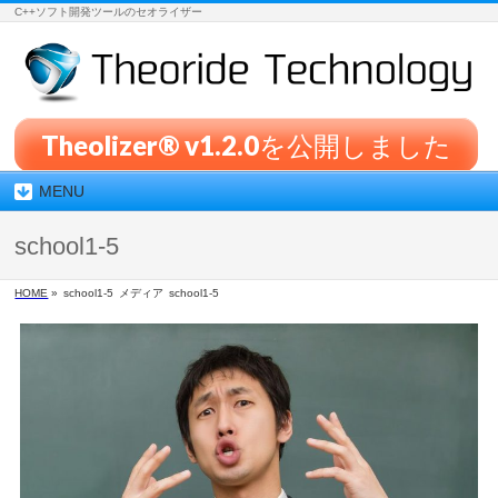
C++ソフト開発ツールのセオライザー
Theolizer® v1.2.0を公開しました
MENU
school1-5
HOME
»
school1-5
メディア
school1-5