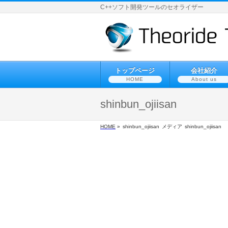
C++ソフト開発ツールのセオライザー
トップページ
会社紹介
HOME
About us
shinbun_ojiisan
HOME
»
shinbun_ojiisan
メディア
shinbun_ojiisan