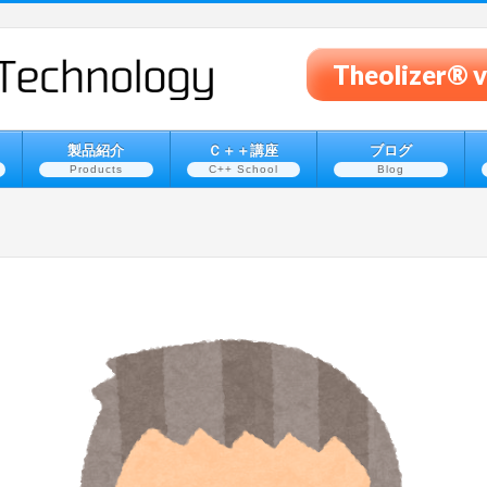
Theolizer
製品紹介
Ｃ＋＋講座
ブログ
Products
C++ School
Blog