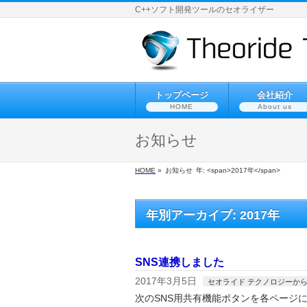
C++ソフト開発ツールのセオライザー
トップページ
会社紹介
HOME
About us
お知らせ
HOME
»
お知らせ
年: <span>2017年</span>
年別アーカイブ: 2017年
SNS連携しました
2017年3月5日
セオライド テクノロジーか
次のSNS用共有機能ポタンを各ページ