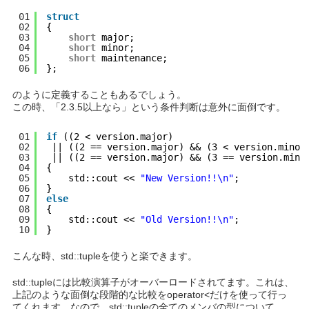
01
struct
02
{
03
short
major;
04
short
minor;
05
short
maintenance;
06
};
のように定義することもあるでしょう。
この時、「2.3.5以上なら」という条件判断は意外に面倒です。
01
if
((2 < version.major)
02
|| ((2 == version.major) && (3 < version.minor
03
|| ((2 == version.major) && (3 == version.mino
04
{
05
std::cout << 
"New Version!!\n"
;
06
}
07
else
08
{
09
std::cout << 
"Old Version!!\n"
;
10
}
こんな時、std::tupleを使うと楽できます。
std::tupleには比較演算子がオーバーロードされてます。これは、
上記のような面倒な段階的な比較を
operator<
だけを使って行っ
てくれます。なので、std::tupleの全てのメンバの型について