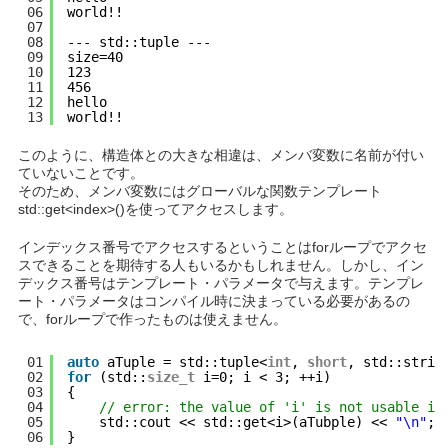
06
world!!
07
08
--- std::tuple ---
09
size=40
10
123
11
456
12
hello
13
world!!
このように、構造体との大きな相違は、メンバ変数に名前が付い
ていないことです。
そのため、メンバ変数にはグローバルな関数テンプレート
std::get<index>()
を使ってアクセスします。
インデックス番号でアクセスするということはforループでアクセ
スできることを期待する人もいるかもしれません。しかし、イン
デックス番号はテンプレート・パラメータで与えます。テンプレ
ート・パラメータはコンパイル時に決まっている必要があるの
で、forループで作ったものは使えません。
01
auto
aTuple = std::tuple<
int
, 
short
, std::strin
02
for
(std::
size_t
i=0; i < 3; ++i)
03
{
04
// error: the value of 'i' is not usable in
05
std::cout << std::get<i>(aTubple) << 
"\n"
;
06
}