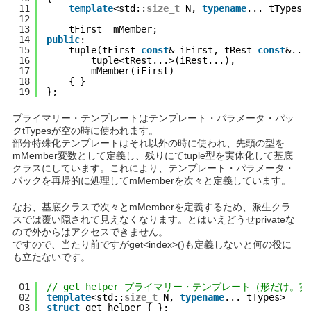
11
template
<std::
size_t
N, 
typename
... tTypes>
12
13
tFirst  mMember;
14
public
:
15
tuple(tFirst 
const
& iFirst, tRest 
const
&...
16
tuple<tRest...>(iRest...),
17
mMember(iFirst)
18
{ }
19
};
プライマリー・テンプレートはテンプレート・パラメータ・パッ
クtTypesが空の時に使われます。
部分特殊化テンプレートはそれ以外の時に使われ、先頭の型を
mMember変数として定義し、残りにてtuple型を実体化して基底
クラスにしています。これにより、テンプレート・パラメータ・
パックを再帰的に処理してmMemberを次々と定義しています。
なお、基底クラスで次々とmMemberを定義するため、派生クラ
スでは覆い隠されて見えなくなります。とはいえどうせprivateな
ので外からはアクセスできません。
ですので、当たり前ですが
get<index>()
も定義しないと何の役に
も立たないです。
01
// get_helper プライマリー・テンプレート（形だけ
02
template
<std::
size_t
N, 
typename
... tTypes>
03
struct
get_helper { };