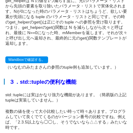
get_helperは N の値を1つ減らす度に、元のパラメータ・リスト
から先頭の要素を取り除いたパラメータ・リストで実体化されま
す。Nが0になった時のパラメータ・リストはちょうど、欲しい要
素が先頭になる tuple のパラメータ・リストと同じです。その時
のget_helperのget()は正にその tuple への参照を受け取ります。
つまり、get_helperのget()関数は N を減らしながら次々と呼ば
れ、最後に N==0になった時、mMemberを返します。それが次々
と呼び出し元へ返却され、最終的に元のget
()関数テンプレートが
返却します。
Wandboxで確認する。
（いなむのみたまさんの参照のtuple例も追加しています。）
３．std::tupleの便利な機能
std::tupleには実はかなり強力な機能があります。（簡易版の上記
tupleは実装していません。）
複数の値を使って大小比較したい時って時々あります。プログラ
ムしていて良くでてくるのがバージョン番号の比較ですね。例え
ば、「2.3.5以上なら◯◯し、そうでないなら△△する」みたいな
時です。