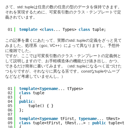
さて、std::tupleは任意の数の任意の型のデータを保持できます。
それを実現するために、可変長引数のクラス・テンプレートで定
義されています。
01
template
<
class
... Types> 
class
tuple;
この記事を書くにあたって、実際のstd::tupleの定義をざっと見て
みました。処理系（gcc, VC++）によって異なりますし、予想外
に複雑でした。
ですが、ここでは可変長引数のクラス・テンプレートの定義例と
して説明しますので、お手軽構造体の機能だけ抜き出し、かつ、
できるだけ簡単に書いてみます。（std::tupleになるべく近づけた
つもりですが、それなりに異なる筈です。constなtupleやムーブ
などなど考慮していませんし。）
01
template
<
typename
... tTypes>
02
class
tuple
03
{
04
public
:
05
tuple() { }
06
};
07
08
template
<
typename
tFirst, 
typename
... tRest>
09
class
tuple<tFirst, tRest...> : 
public
tuple<tR
10
{