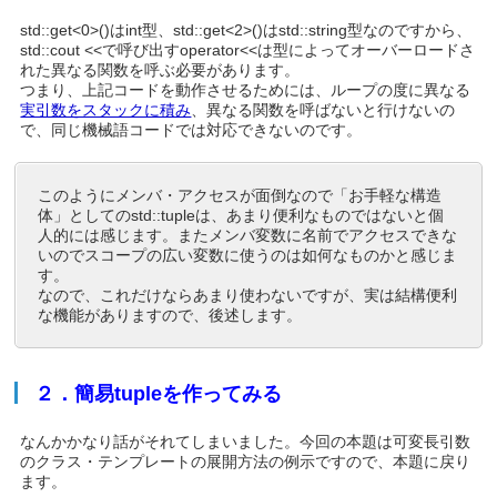
std::get<0>()
はint型、
std::get<2>()
はstd::string型なのですから、
std::cout <<
で呼び出す
operator<<
は型によってオーバーロードさ
れた異なる関数を呼ぶ必要があります。
つまり、上記コードを動作させるためには、ループの度に異なる
実引数をスタックに積み
、異なる関数を呼ばないと行けないの
で、同じ機械語コードでは対応できないのです。
このようにメンバ・アクセスが面倒なので「お手軽な構造
体」としてのstd::tupleは、あまり便利なものではないと個
人的には感じます。またメンバ変数に名前でアクセスできな
いのでスコープの広い変数に使うのは如何なものかと感じま
す。
なので、これだけならあまり使わないですが、実は結構便利
な機能がありますので、後述します。
２．簡易tupleを作ってみる
なんかかなり話がそれてしまいました。今回の本題は可変長引数
のクラス・テンプレートの展開方法の例示ですので、本題に戻り
ます。