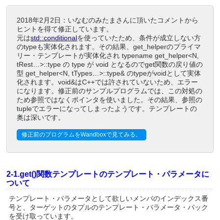
2018年2月2日：いなむのみたまさんに頂いたコメントから
ヒントを得て修正しています。
元は
std::conditional
を使っていたため、条件が成立しない方
のtypeも実体化されます。その結果、get_helperのプライマ
リー・テンプレートが実体化され typename get_helper<N,
tRest…>::type の type が void となるのでget関数の戻り値の
型 get_helper<N, tTypes…>::type& のtypeがvoidとして実体
化されます。void&はC++では許されていないため、エラー
になります。修正前のサンプルプログラムでは、この対処の
ため参照ではなくポインタを使いました。その結果、参照の
tupleでエラーになってしまったようです。テンプレートの
奥は深いです。
修正前のプログラムをWandboxで見てみる。
2-1.get()関数テンプレートのテンプレート・パラメータに
ついて
テンプレート・パラメータとして欲しいメンバのインデックス番
号と、ターゲットのタプルのテンプレート・パラメータ・パック
を受け取っています。