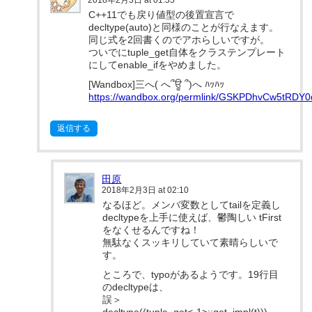
2018年2月3日 at 01:35
C++11でも戻り値型の後置宣言で
decltype(auto)と同様のことが行なえます。
同じ式を2回書くのでアホらしいですが。
ついでにtuple_get自体をクラステンプレート
にしてenable_ifをやめました。
[Wandbox]三へ( へ՞ਊ ՞)へ ﾊｯﾊｯ
https://wandbox.org/permlink/GSKPDhvCw5tRDY0
返信する
田原
2018年2月3日 at 02:10
なるほど。メンバ変数としてtailを定義し
decltypeを上手に使えば、鬱陶しい tFirst
をなくせるんですね！
無駄なくスッキリしていて素晴らしいで
す。
ところで、typoがあるようです。19行目
のdecltypeは、
誤＞