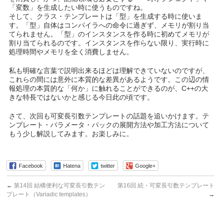
「変数」を生成したい時に使うものですね。
そして、クラス・テンプレートは「型」を生成する時に使いま
す。「型」自体はコンパイラへの命令に過ぎず、メモリが割り当
てられません。「型」のインスタンスを作る時に初めてメモリが
割り当てられるのです。インスタンスを作らない限り、実行時に
処理時間やメモリを全く消費しません。
私も明確な言葉で説明出来るほどは理解できていないのですが、
これらの間には意外に本質的な差異があるようです。この辺の情
報処理の本質的な「何か」に触れることができるのが、C++の大
きな特長ではないかと感じる今日此の頃です。
さて、次回も可変長引数テンプレートの話題を追いかけます。テ
ンプレート・パラメータ・パックの展開方法や加工方法について
もう少し解説してみます。お楽しみに。
Facebook
Hatena
twitter
Google+
←
第14回 結構便利な可変長引数テン
第16回 続・可変長引数テンプレート
プレート（Variadic templates）
→