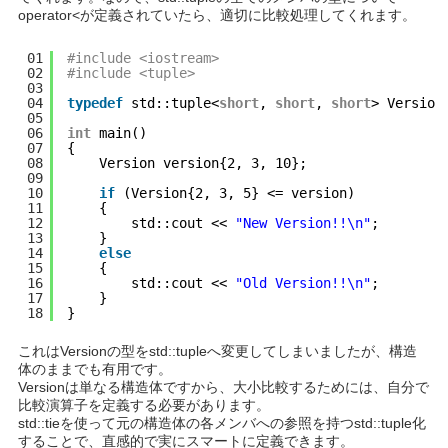
operator<
が定義されていたら、適切に比較処理してくれます。
01
#include <iostream>
02
#include <tuple>
03
04
typedef
std::tuple<
short
, 
short
, 
short
> Version
05
06
int
main()
07
{
08
Version version{2, 3, 10};
09
10
if
(Version{2, 3, 5} <= version)
11
{
12
std::cout << 
"New Version!!\n"
;
13
}
14
else
15
{
16
std::cout << 
"Old Version!!\n"
;
17
}
18
}
これはVersionの型をstd::tupleへ変更してしまいましたが、構造
体のままでも有用です。
Versionは単なる構造体ですから、大小比較するためには、自分で
比較演算子を定義する必要があります。
std::tieを使って元の構造体の各メンバへの参照を持つstd::tuple化
することで、直感的で実にスマートに定義できます。