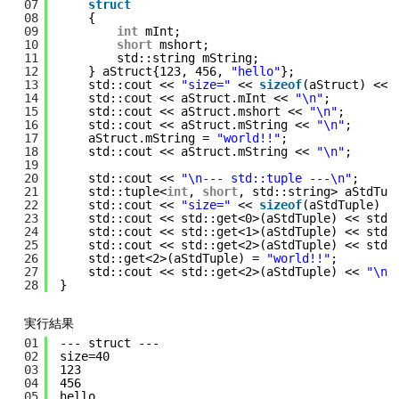
07
struct
08
{
09
int
mInt;
10
short
mshort;
11
std::string mString;
12
} aStruct{123, 456, 
"hello"
};
13
std::cout << 
"size="
<< 
sizeof
(aStruct) << 
14
std::cout << aStruct.mInt << 
"\n"
;
15
std::cout << aStruct.mshort << 
"\n"
;
16
std::cout << aStruct.mString << 
"\n"
;
17
aStruct.mString = 
"world!!"
;
18
std::cout << aStruct.mString << 
"\n"
;
19
20
std::cout << 
"\n--- std::tuple ---\n"
;
21
std::tuple<
int
, 
short
, std::string> aStdTup
22
std::cout << 
"size="
<< 
sizeof
(aStdTuple) <
23
std::cout << std::get<0>(aStdTuple) << std:
24
std::cout << std::get<1>(aStdTuple) << std:
25
std::cout << std::get<2>(aStdTuple) << std:
26
std::get<2>(aStdTuple) = 
"world!!"
;
27
std::cout << std::get<2>(aStdTuple) << 
"\n"
28
}
実行結果
01
--- struct ---
02
size=40
03
123
04
456
05
hello