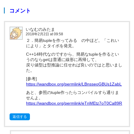
コメント
いなむのみたま
2018年2月2日 at 09:58
２．簡易tupleを作ってみる の中ほど。「これい
により」とタイポを発見。
C++14時代なのですから、簡易なtupleを作るとい
うのならgetは普通に線形に再帰して、
戻り値型は型推論に任せれば良いのではと思いまし
た。
[参考]
https://wandbox.org/permlink/LBnsseoGBUs1ZabL
あと、参照のtuple作ったらコンパイルすら通りま
せんよ。
https://wandbox.org/permlink/eTnMEtz7oT0Ca89R
返信する