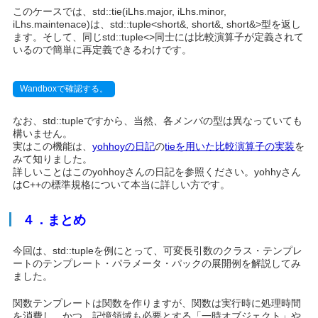
このケースでは、
std::tie(iLhs.major, iLhs.minor,
iLhs.maintenace)
は、
std::tuple<short&, short&, short&>
型を返し
ます。そして、同じ
std::tuple<>
同士には比較演算子が定義されて
いるので簡単に再定義できるわけです。
Wandboxで確認する。
なお、std::tupleですから、当然、各メンバの型は異なっていても
構いません。
実はこの機能は、
yohhoyの日記
の
tieを用いた比較演算子の実装
を
みて知りました。
詳しいことはこのyohhoyさんの日記を参照ください。yohhyさん
はC++の標準規格について本当に詳しい方です。
４．まとめ
今回は、std::tupleを例にとって、可変長引数のクラス・テンプレ
ートのテンプレート・パラメータ・パックの展開例を解説してみ
ました。
関数テンプレートは関数を作りますが、関数は実行時に処理時間
を消費し、かつ、記憶領域も必要とする「一時オブジェクト」や