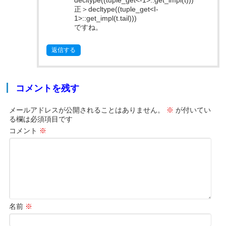
decltype((tuple_get<-1>::get_impl(t)))
正＞decltype((tuple_get<I-
1>::get_impl(t.tail)))
ですね。
返信する
コメントを残す
メールアドレスが公開されることはありません。
※
が付いてい
る欄は必須項目です
コメント
※
名前
※