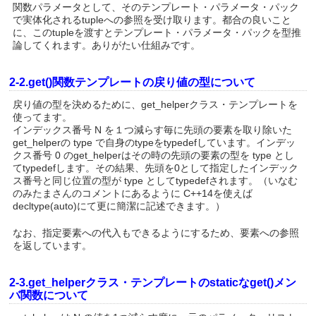
関数パラメータとして、そのテンプレート・パラメータ・パック
で実体化されるtupleへの参照を受け取ります。都合の良いこと
に、このtupleを渡すとテンプレート・パラメータ・パックを型推
論してくれます。ありがたい仕組みです。
2-2.get()関数テンプレートの戻り値の型について
戻り値の型を決めるために、get_helperクラス・テンプレートを
使ってます。
インデックス番号 N を１つ減らす毎に先頭の要素を取り除いた
get_helperの type で自身のtypeをtypedefしています。インデッ
クス番号 0 のget_helperはその時の先頭の要素の型を type とし
てtypedefします。その結果、先頭を0として指定したインデック
ス番号と同じ位置の型が type としてtypedefされます。（いなむ
のみたまさんのコメントにあるように C++14を使えば
decltype(auto)にて更に簡潔に記述できます。）
なお、指定要素への代入もできるようにするため、要素への参照
を返しています。
2-3.get_helperクラス・テンプレートのstaticなget()メン
バ関数について