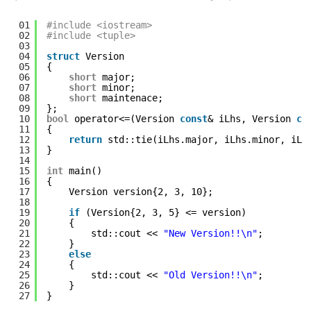
01
#include <iostream>
02
#include <tuple>
03
04
struct
Version
05
{
06
short
major;
07
short
minor;
08
short
maintenace;
09
};
10
bool
operator<=(Version 
const
& iLhs, Version 
co
11
{
12
return
std::tie(iLhs.major, iLhs.minor, iLh
13
}
14
15
int
main()
16
{
17
Version version{2, 3, 10};
18
19
if
(Version{2, 3, 5} <= version)
20
{
21
std::cout << 
"New Version!!\n"
;
22
}
23
else
24
{
25
std::cout << 
"Old Version!!\n"
;
26
}
27
}