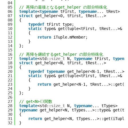
04
05
// 再帰の最後となるget_helper の部分特殊化
06
template
<
typename
tFirst, 
typename
... tRest>
07
struct
get_helper<0, tFirst, tRest...>
08
{
09
typedef
tFirst type;
10
static
type& get(tuple<tFirst, tRest...>& i
11
{
12
return
iTuple.mMember;
13
}
14
};
15
16
// 再帰を継続するget_helper の部分特殊化
17
template
<std::
size_t
N, 
typename
tFirst, 
typena
18
struct
get_helper<N, tFirst, tRest...>
19
{
20
typedef
typename
get_helper<N-1, tRest...>:
21
static
type& get(tuple<tFirst, tRest...>& i
22
{
23
return
get_helper<N-1, tRest...>::get(i
24
}
25
};
26
27
// get<N>()関数
28
template
<std::
size_t
N, 
typename
... tTypes>
29
typename
get_helper<N, tTypes...>::type& get(tu
30
{
31
return
get_helper<N, tTypes...>::get(iTuple
32
}