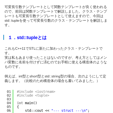
可変長引数テンプレートとして関数テンプレートが良く使われる
ので、前回は関数テンプレートで解説しました。クラス・テンプ
レートも可変長引数テンプレートとして使えますので、今回は
std::tupleを使って可変長引数のクラス・テンプレートを解説しま
す。
１．std::tupleとは
これもC++11でSTLに新たに加わったクラス・テンプレートで
す。
実は私もあまり使ったことはないのですが、考え方としてはメン
バ変数に名前を付けずに済むのでお手軽に使える構造体のような
ものです。
例えば、int型とshort型とstd::string型の場合、次のようにして定
義します。（比較のため構造体の場合も書いてみました。）
01
#include <iostream>
02
#include <tuple>
03
04
int
main()
05
{
06
std::cout << 
"--- struct ---\n"
;