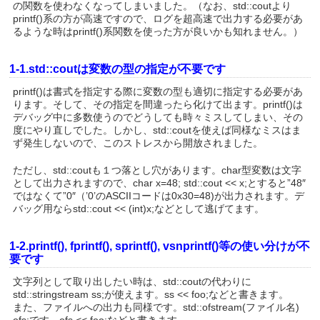
の関数を使わなくなってしまいました。（なお、std::coutより
printf()系の方が高速ですので、ログを超高速で出力する必要があ
るような時はprintf()系関数を使った方が良いかも知れません。）
1-1.std::coutは変数の型の指定が不要です
printf()は書式を指定する際に変数の型も適切に指定する必要があ
ります。そして、その指定を間違ったら化けて出ます。printf()は
デバッグ中に多数使うのでどうしても時々ミスしてしまい、その
度にやり直しでした。しかし、std::coutを使えば同様なミスはま
ず発生しないので、このストレスから開放されました。
ただし、std::coutも１つ落とし穴があります。char型変数は文字
として出力されますので、char x=48; std::cout << x;とすると”48″
ではなくて”0″（’0’のASCIIコードは0x30=48)が出力されます。デ
バッグ用ならstd::cout << (int)x;などとして逃げてます。
1-2.printf(), fprintf(), sprintf(), vsnprintf()等の使い分けが不
要です
文字列として取り出したい時は、std::coutの代わりに
std::stringstream ss;が使えます。ss << foo;などと書きます。
また、ファイルへの出力も同様です。std::ofstream(ファイル名)