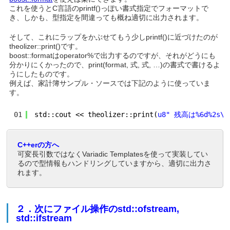
これを使うとC言語のprintf()っぽい書式指定でフォーマットで
き、しかも、型指定を間違っても概ね適切に出力されます。
そして、これにラップをかぶせてもう少しprintf()に近づけたのが
theolizer::print()です。
boost::formatはoperator%で出力するのですが、それがどうにも
分かりにくかったので、print(format, 式, 式, …)の書式で書けるよ
うにしたものです。
例えば、家計簿サンプル・ソースでは下記のように使っていま
す。
01
std::cout << theolizer::print(
u8" 残高は%6d%2s\n
C++erの方へ
可変長引数ではなくVariadic Templatesを使って実装してい
るので型情報もハンドリングしていますから、適切に出力さ
れます。
２．次にファイル操作のstd::ofstream,
std::ifstream