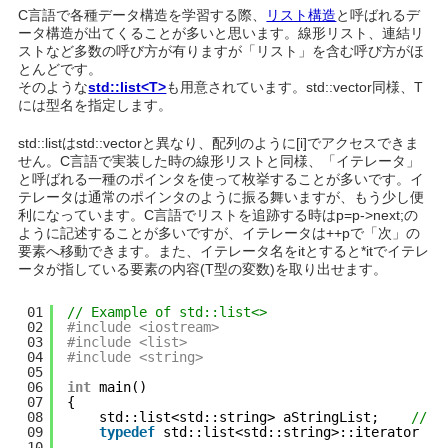
C言語で各種データ構造を学習する際、
リスト構造
と呼ばれるデ
ータ構造が出てくることが多いと思います。線形リスト、連結リ
ストなど多数の呼び方が有りますが「リスト」を含む呼び方がほ
とんどです。
そのような
std::list<T>
も用意されています。std::vector同様、T
には型名を指定します。
std::listはstd::vectorと異なり、配列のように[i]でアクセスできま
せん。C言語で実装した時の線形リストと同様、「イテレータ」
と呼ばれる一種のポインタを使って枚挙することが多いです。イ
テレータは通常のポインタのように振る舞いますが、もう少し便
利になっています。C言語でリストを追跡する時はp=p->next;の
ように記述することが多いですが、イテレータは++pで「次」の
要素へ移動できます。また、イテレータ名をitとすると*itでイテレ
ータが指している要素の内容(T型の変数)を取り出せます。
01
// Example of std::list<>
02
#include <iostream>
03
#include <list>
04
#include <string>
05
06
int
main()
07
{
08
std::list<std::string> aStringList;    
//
09
typedef
std::list<std::string>::iterator   
10