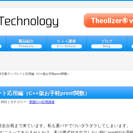
Theolizer
製品紹介
Ｃ＋＋講座
ブログ
Products
C++ School
Blog
長引数テンプレート応用編（C++版お手軽printf関数）
ト応用編（C++版お手軽printf関数）
月26日
カテゴリー :
実践C++応用講座
逆走台風まで来ています。私も夏バテでついダラダラしてしまいます。
むことってありませんか？ 私は書式付き出力したい時にprintfのお手