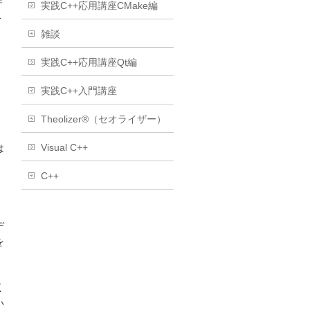
実践C++応用講座CMake編
こ
雑談
実践C++応用講座Qt編
実践C++入門講座
Theolizer®（セオライザー）
。
Visual C++
は
C++
デ
を
く
い