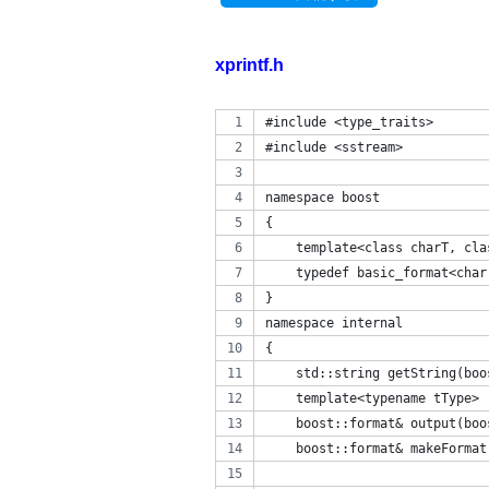
xprintf.h
﻿#include <type_traits>
#include <sstream>
namespace boost
{
    template<class charT, cla
    typedef basic_format<char
}
namespace internal
{
    std::string getString(boo
    template<typename tType>
    boost::format& output(boo
    boost::format& makeFormat