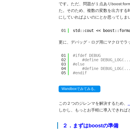
です。ただ、問題が１点ありboost:
た。そのため、複数の変数を出力する
にしていればよいのにとか思ってしま
01
std::cout << boost::form
更に、デバッグ・ログ用にマクロでラップ
01
#ifdef DEBUG
02
#define DEBUG_LOG(..
03
#else
04
#define DEBUG_LOG(..
05
#endif
Wandboxでみてみる。
この２つのジレンマを解決するため、
しかし、もっとお手軽に導入できれば
２．まずはboostの準備