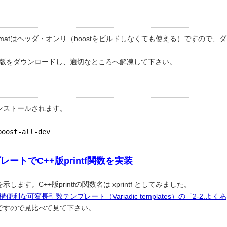
formatはヘッダ・オンリ（boostをビルドしなくても使える）ですので、ダ
新版をダウンロードし、適切なところへ解凍して下さい。
ンストールされます。
boost-all-dev
トでC++版printf関数を実装
す。C++版printfの関数名は xprintf としてみました。
構便利な可変長引数テンプレート（Variadic templates）の「2-2.よくあ
ですので見比べて見て下さい。