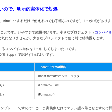
遅いので、明示的実体化で対処
は、#includeするだけで使えるのでお手軽なのですが、１つ欠点がありま
t!! することです。いやマジで結構伸びます。小さなプロジェクト（
コンパイ
ど気になりませんが、大きなプロジェクトで使う時は結構困ります。
クルードするコンパイル単位を１つにしてしまいたいです。
側（cpp）で記述すればよいです。
boost::format機能
boost::formatのコンストラクタ
有り)
iFormat % iFirst
無し)
iFormat.str()
ラス・テンプレートですので1.と3.は 実装側だけでマシン語へ落とせますので