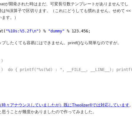
formatが開発された時はまだ、可変長引数テンプレートがありませんでし
時は%演算子で区切ります。（これにどうしても慣れません。せめて
<<
います。）
at(
"%10s:%5.2f\n"
) % 
"dummy"
% 123.456;
したくても容易にはできません。printf()なら簡単なのですが。
.)
.)  do { printf("%s(%d) : ", __FILE__, __LINE__); printf
（時々アナウンスしていましたが）既にTheolizer®では対応しています
と思うことが幾度かありましたので作ってみました。