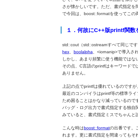
さが懐かしいです。ただ、書式指定を間違
で今回は、boost::formatを使っ
１．何故にC++版printf
std::cout（std::ostream
hex
、
boolalpha
、
<iomanip>
で導入さ
しかし、あまり頻繁に使う機能ではな
その点、C言語のprintfはキーワ
ありません。
上記の点でprintfは優れているので
最近のコンパイラはprintf等の標
ため困ることはかなり減っているので
バッグ・ログ出力で書式指定する独自
みていると、書式指定ミスでちゃんと
こんな時は
boost::format
の出番です。
れます。更に書式指定を間違ってもそ