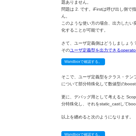
題ありません。
問題は 2. です。iFirstは呼び
ん。
このような使い方の場合、出力したい変数
化することが可能です。
さて、ユーザ定義側はどうしましょう？ 実
その
ユーザ定義型を出力できるoperat
Wandboxで確認する。
そこで、ユーザ定義型をクラス・テン
について部分特殊化して数値型のboost::
更に、デバッグ用として考えると Sco
分特殊化し、それをstatic_castしてbo
以上を纏めると次のようになります。
Wandboxで確認する。