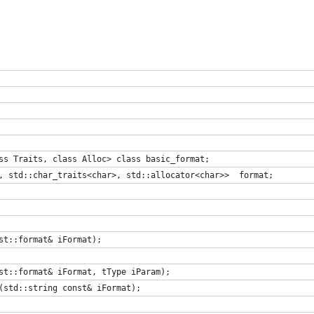
ss Traits, class Alloc> class basic_format;
, std::char_traits<char>, std::allocator<char>>  format;
st::format& iFormat);
st::format& iFormat, tType iParam);
(std::string const& iFormat);