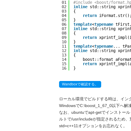
01
#include <boost/format.h
02
inline
std::string xprin
03
{
04
return
iFormat.str()
05
}
06
template
<
typename
tFirst
07
inline
std::string xprin
08
{
09
return
xprintf_impl(
10
}
11
template
<
typename
... tPa
12
inline
std::string xprin
13
{
14
boost::format aForma
15
return
xprintf_impl(
16
}
Wandboxで確認する。
ローカル環境でビルドする時は、インク
Windowsで
C:\boost_1_67_0
以下へ解
なお、ubuntuでapt-getでインスト
ルトで
/usr/include
が指定されるため、別
std=c++11オプションをお忘れなく。