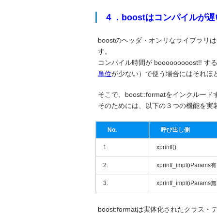
４．boostはコンパイルが
boostのヘッダ・オンリなライブラリ
す。
コンパイル時間が booooooooos
単位
が少ない）で使う場合にはそれほ
そこで、boost::formatをイン
そのためには、以下の３つの機能を実装
No.
呼び出し側
1.
xprintf()
2.
xprintf_impl(iParams
3.
xprintf_impl(iParams
boost:formatは実体化されたク