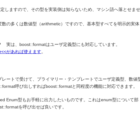
出し側で指定しますので、その型を実装側は知らないため、マシン語へ落とせま
の多くは数値型（arithmetic）ですので、基本型すべてを明示的実体
は、boost::formatはユーザ定義型にも対応しています。
or<<があれば使えます
。
プレートで受けて、プライマリー・テンプレートでユーザ定義型、数値
format呼び出しすればboost::formatと同程度の機能に対応できます。
ped Enum型もお手軽に出力したいものです。これはenum型について部
ost::formatを呼び出せば良いです。