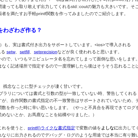
っても取り敢えず出力してくれるstd::coutの魅力も大きいです。そ
てこの両者を満たすお手軽printf関数を作ってみましたのでご紹介します。
関数をわざわざ作る？
すべて同じです）も、実は書式付き出力をサポートしています。
<ios>
で導入される
れる
setw
、
setfill
、
setprecision
などが良く使われると思います。
いので、いつもマニピュレータ名を忘れてしまって面倒な思いをします
ードではなく記述場所で指定するので一度理解したら後はそうそう忘れること
すが、残念なことに型チェックが凄く甘いです。
準ライブラリについては書式と引数の型が一致していない時、警告してくれる
すが、自作関数の書式指定の不一致警告はサポートされていないため、
関数を作った時に辛い思いをします。（やっと不具合を再現できてログ
読めないとか、お馬鹿なことを結構やりました。）
これを使うと、
printf()ライクな書式指定
で変数の値を
よしなに
出力して
れなりに出力されるのでデバッグ・ログのような用途では本当に有り難