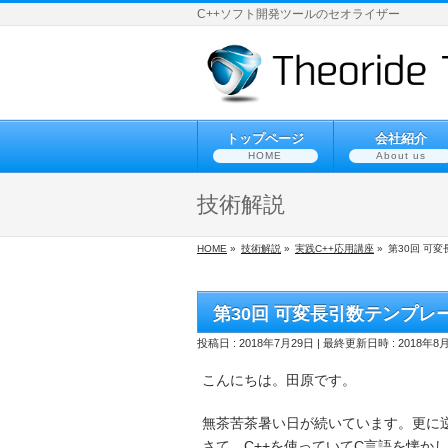
C++ソフト開発ツールのセオライザー
トップページ
会社紹介
HOME
About us
技術解説
HOME
»
技術解説
»
実践C++応用講座
»
第30回 可変
第30回 可変長引数テンプレー
投稿日 : 2018年7月29日
最終更新日時 : 2018年8
こんにちは。田原です。
無茶苦茶暑い日が続いています。更に
さて、C++を使っていてC言語を懐かし